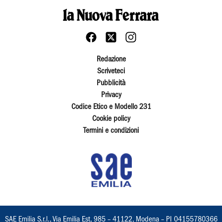
Redazione
Scriveteci
Pubblicità
Privacy
Codice Etico e Modello 231
Cookie policy
Termini e condizioni
SAE Emilia S.r.l., Via Emilia Est, 985 – 41122, Modena – PI 04155780366