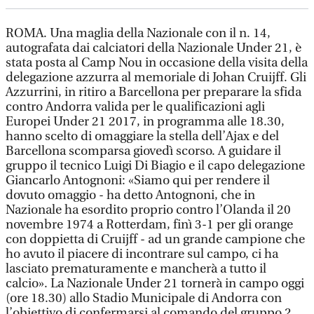
ROMA. Una maglia della Nazionale con il n. 14,
autografata dai calciatori della Nazionale Under 21, è
stata posta al Camp Nou in occasione della visita della
delegazione azzurra al memoriale di Johan Cruijff. Gli
Azzurrini, in ritiro a Barcellona per preparare la sfida
contro Andorra valida per le qualificazioni agli
Europei Under 21 2017, in programma alle 18.30,
hanno scelto di omaggiare la stella dell’Ajax e del
Barcellona scomparsa giovedì scorso. A guidare il
gruppo il tecnico Luigi Di Biagio e il capo delegazione
Giancarlo Antognoni: «Siamo qui per rendere il
dovuto omaggio - ha detto Antognoni, che in
Nazionale ha esordito proprio contro l’Olanda il 20
novembre 1974 a Rotterdam, finì 3-1 per gli orange
con doppietta di Cruijff - ad un grande campione che
ho avuto il piacere di incontrare sul campo, ci ha
lasciato prematuramente e mancherà a tutto il
calcio». La Nazionale Under 21 tornerà in campo oggi
(ore 18.30) allo Stadio Municipale di Andorra con
l’obiettivo di confermarsi al comando del gruppo 2