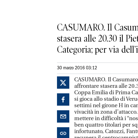
CASUMARO. Il Casumaro
stasera alle 20.30 il P
Categoria; per via dell’
30 marzo 2016 03:12
CASUMARO. Il Casumaro af
affrontare stasera alle 20.
Coppa Emilia di Prima Cat
si gioca allo stadio di Ve
settimi nel girone H in c
vivacità in zona d’attacco
mettere in difficoltà i “no
ben quattro titolari per sq
infortunato, Catozzi, Fant
recupera il centrocampista 