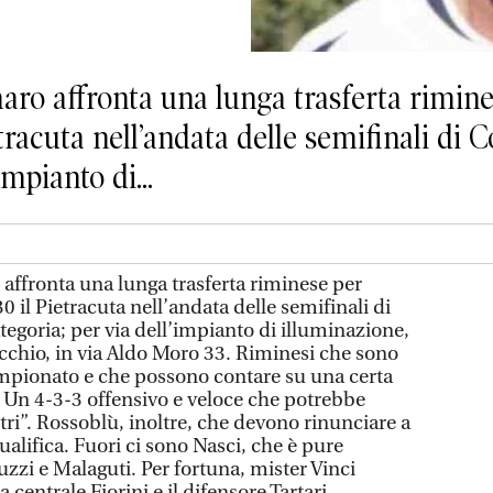
 affronta una lunga trasferta rimines
ietracuta nell’andata delle semifinali di
impianto di...
fronta una lunga trasferta riminese per
30 il Pietracuta nell’andata delle semifinali di
egoria; per via dell’impianto di illuminazione,
rucchio, in via Aldo Moro 33. Riminesi che sono
ampionato e che possono contare su una certa
. Un 4-3-3 offensivo e veloce che potrebbe
stri”. Rossoblù, inoltre, che devono rinunciare a
ualifica. Fuori ci sono Nasci, che è pure
uzzi e Malaguti. Per fortuna, mister Vinci
centrale Fiorini e il difensore Tartari.