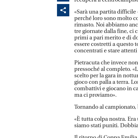
«Sarà una partita difficile
perché loro sono molto co
rimasto. Noi abbiamo anch
tre giornate dalla fine, ci
primi a pari merito e di d
essere costretti a questo
concentrati e stare attenti
Pietracuta che invece non 
pressoché al completo. «La
scelto per la gara in nott
gioco con palla a terra. 
combattivi e giocano in ca
ma ci proviamo».
Tornando al campionato, br
«È tutta colpa nostra. Er
siamo stati puniti. Dobbi
Il ritorno di Coppa Emilia 