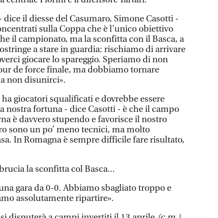
 - dice il diesse del Casumaro, Simone Casotti -
ncentrati sulla Coppa che è l’unico obiettivo
e il campionato, ma la sconfitta con il Basca, a
 costringe a stare in guardia: rischiamo di arrivare
overci giocare lo spareggio. Speriamo di non
 tour de force finale, ma dobbiamo tornare
 a non disunirci».
ha giocatori squalificati e dovrebbe essere
 nostra fortuna - dice Casotti - è che il campo
urna è davvero stupendo e favorisce il nostro
Loro sono un po’ meno tecnici, ma molto
sa. In Romagna è sempre difficile fare risultato,
ucia la sconfitta col Basca...
a una gara da 0-0. Abbiamo sbagliato troppo e
amo assolutamente ripartire».
si disputerà a campi invertiti il 13 aprile.
(c.m.)