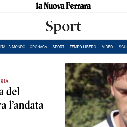
Sport
ITALIA MONDO
CRONACA
SPORT
TEMPO LIBERO
VIDEO
SCU
RIA
a del
a l’andata