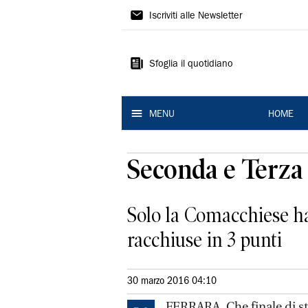
La
Iscriviti alle Newsletter
Nuova
Ferrara
Sfoglia il quotidiano
MENU
HOME
Seconda e Terza 
Solo la Comacchiese ha
racchiuse in 3 punti
30 marzo 2016 04:10
FERRARA. Che finale di s