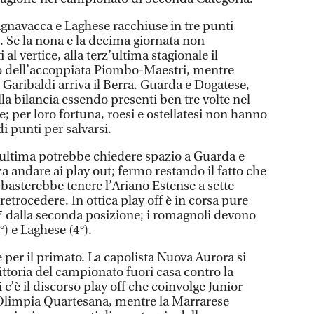
gnavacca e Laghese racchiuse in tre punti
. Se la nona e la decima giornata non
al vertice, alla terz’ultima stagionale il
o dell’accoppiata Piombo-Maestri, mentre
o Garibaldi arriva il Berra. Guarda e Dogatese,
la bilancia essendo presenti ben tre volte nel
e; per loro fortuna, roesi e ostellatesi non hanno
 punti per salvarsi.
’ultima potrebbe chiedere spazio a Guarda e
a andare ai play out; fermo restando il fatto che
basterebbe tenere l’Ariano Estense a sette
retrocedere. In ottica play off è in corsa pure
-7 dalla seconda posizione; i romagnoli devono
°) e Laghese (4°).
ue per il primato. La capolista Nuova Aurora si
vittoria del campionato fuori casa contro la
 c’è il discorso play off che coinvolge Junior
 Olimpia Quartesana, mentre la Marrarese