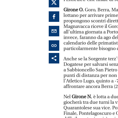
Girone O.
Goro, Berra, Ma
lottano per arrivare prime
propongono scontri diretti 
Magnavacca riceve il Gor
all’ultima giornata a Port
invece, faranno da ago del
calendario delle primatist
particolarmente bisogno di
Anche se la Sorgente terz
Dogatese per salvarsi senz
a Sabbioncello San Pietro 
punti di distanza per non 
l’Atletico Lugo, quinto a 
affrontare ancora Berra (2
Nel
Girone N
, è lotta a d
giocherà tra due turni la 
Quarantolese sua vice. Poi
Finale, Pontelagoscuro e