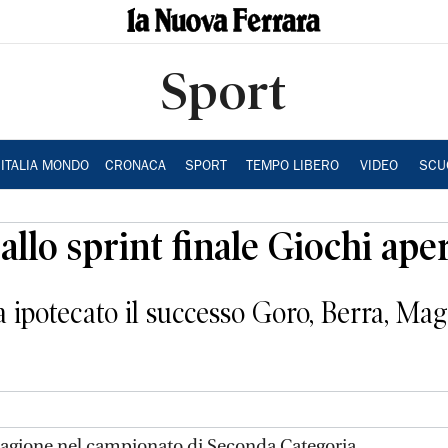
Sport
ITALIA MONDO
CRONACA
SPORT
TEMPO LIBERO
VIDEO
SCU
allo sprint finale Giochi ape
 ipotecato il successo Goro, Berra, Ma
tagione nel campionato di Seconda Categoria.