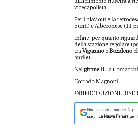
difficilmente riuscirà a ri
vicecapolista.
Per i play out e la retroce
punti) e Alberonese (11 pu
Infine, per quanto riguar
della stagione regolare (poi
tra
Vigarano
e
Bondeno
ch
aprile).
Nel
girone B
, la Comacchi
Corrado Magnoni
©RIPRODUZIONE RISER
Non lasciare decidere l'algor
scegli
La Nuova Ferrara
per l