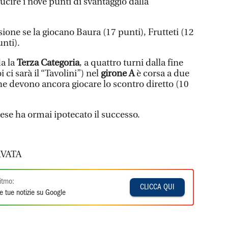
cucire i nove punti di svantaggio dalla
ssione se la giocano Baura (17 punti), Frutteti (12
nti).
da la
Terza Categoria
, a quattro turni dalla fine
 ci sarà il “Tavolini”) nel
girone A
è corsa a due
e devono ancora giocare lo scontro diretto (10
ese ha ormai ipotecato il successo.
VATA
itmo:
CLICCA QUI
e tue notizie su Google