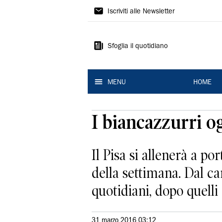
La
Iscriviti alle Newsletter
Nuova
Ferrara
Sfoglia il quotidiano
MENU
HOME
I biancazzurri og
Il Pisa si allenerà a po
della settimana. Dal ca
quotidiani, dopo quelli d
31 marzo 2016 03:12