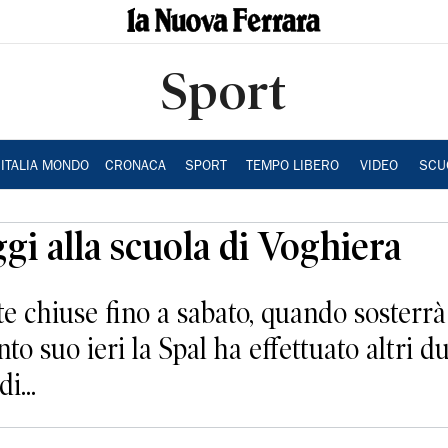
Sport
ITALIA MONDO
CRONACA
SPORT
TEMPO LIBERO
VIDEO
SCU
gi alla scuola di Voghiera
rte chiuse fino a sabato, quando sosterr
nto suo ieri la Spal ha effettuato altri 
i...