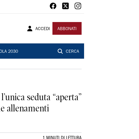
ACCEDI
ABBONATI
OLA 2030
CERCA
à l’unica seduta “aperta”
due allenamenti
1 MINUTI DI LETTURA