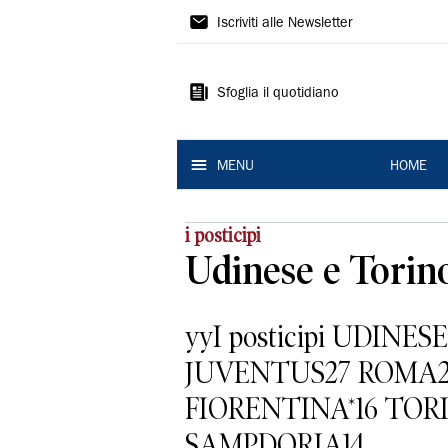
La
Iscriviti alle Newsletter
Nuova
Ferrara
Sfoglia il quotidiano
MENU
HOME
i posticipi
Udinese e Torino
yyI posticipi UDINE
JUVENTUS27 ROMA2
FIORENTINA*16 TORI
SAMPDORIA14...