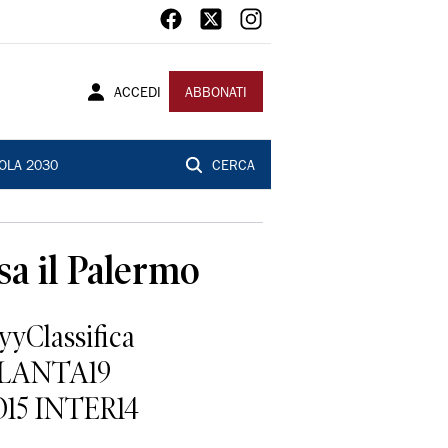
ACCEDI
ABBONATI
OLA 2030
CERCA
sa il Palermo
yClassifica
ALANTA19
15 INTER14