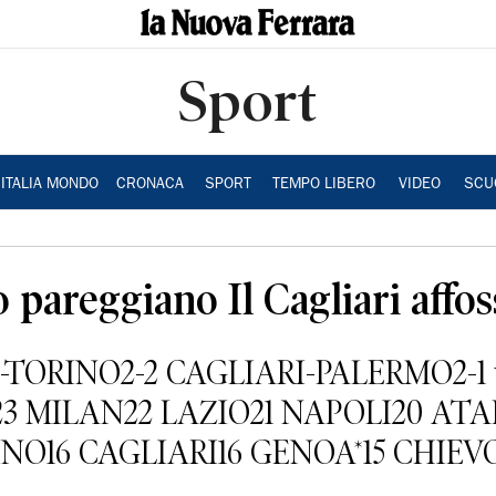
Sport
ITALIA MONDO
CRONACA
SPORT
TEMPO LIBERO
VIDEO
SCU
 pareggiano Il Cagliari affos
SE-TORINO2-2 CAGLIARI-PALERMO2-1 y
3 MILAN22 LAZIO21 NAPOLI20 AT
NO16 CAGLIARI16 GENOA*15 CHIEVO