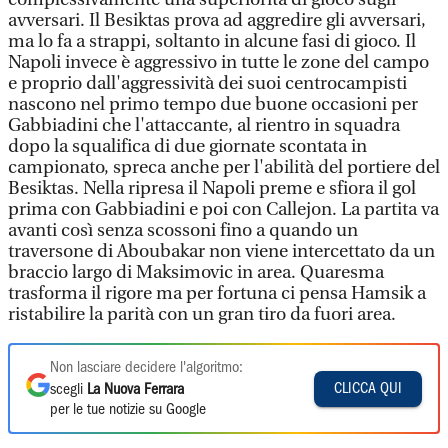
avversari. Il Besiktas prova ad aggredire gli avversari,
ma lo fa a strappi, soltanto in alcune fasi di gioco. Il
Napoli invece è aggressivo in tutte le zone del campo
e proprio dall'aggressività dei suoi centrocampisti
nascono nel primo tempo due buone occasioni per
Gabbiadini che l'attaccante, al rientro in squadra
dopo la squalifica di due giornate scontata in
campionato, spreca anche per l'abilità del portiere del
Besiktas. Nella ripresa il Napoli preme e sfiora il gol
prima con Gabbiadini e poi con Callejon. La partita va
avanti così senza scossoni fino a quando un
traversone di Aboubakar non viene intercettato da un
braccio largo di Maksimovic in area. Quaresma
trasforma il rigore ma per fortuna ci pensa Hamsik a
ristabilire la parità con un gran tiro da fuori area.
Non lasciare decidere l'algoritmo:
CLICCA QUI
scegli
La Nuova Ferrara
per le tue notizie su Google