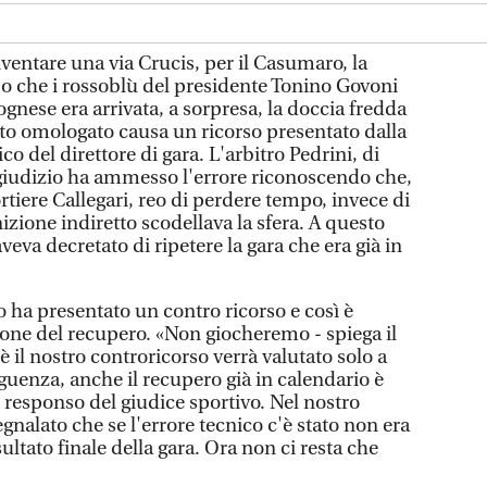
ntare una via Crucis, per il Casumaro, la
po che i rossoblù del presidente Tonino Govoni
ognese era arrivata, a sorpresa, la doccia fredda
tato omologato causa un ricorso presentato dalla
o del direttore di gara. L'arbitro Pedrini, di
 giudizio ha ammesso l'errore riconoscendo che,
tiere Callegari, reo di perdere tempo, invece di
izione indiretto scodellava la sfera. A questo
veva decretato di ripetere la gara che era già in
 ha presentato un contro ricorso e così è
ione del recupero. «Non giocheremo - spiega il
 il nostro controricorso verrà valutato solo a
guenza, anche il recupero già in calendario è
l responso del giudice sportivo. Nel nostro
nalato che se l'errore tecnico c'è stato non era
isultato finale della gara. Ora non ci resta che