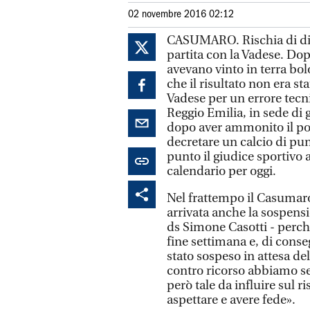
02 novembre 2016 02:12
CASUMARO. Rischia di dive
partita con la Vadese. Do
avevano vinto in terra bol
che il risultato non era s
Vadese per un errore tecnic
Reggio Emilia, in sede di
dopo aver ammonito il por
decretare un calcio di pun
punto il giudice sportivo a
calendario per oggi.
Nel frattempo il Casumaro
arrivata anche la sospens
ds Simone Casotti - perchè
fine settimana e, di conse
stato sospeso in attesa de
contro ricorso abbiamo seg
però tale da influire sul r
aspettare e avere fede».