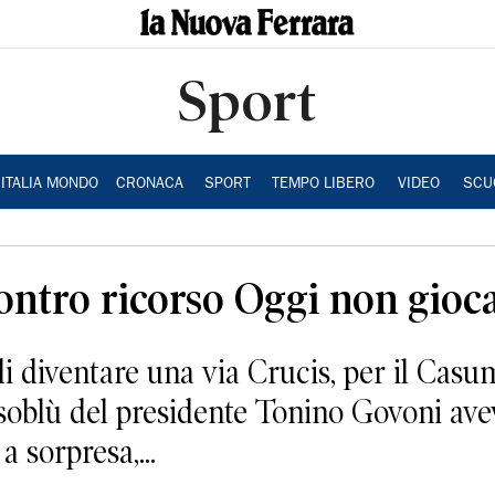
Sport
ITALIA MONDO
CRONACA
SPORT
TEMPO LIBERO
VIDEO
SCU
ontro ricorso Oggi non gioca
iventare una via Crucis, per il Casuma
soblù del presidente Tonino Govoni avev
a sorpresa,...