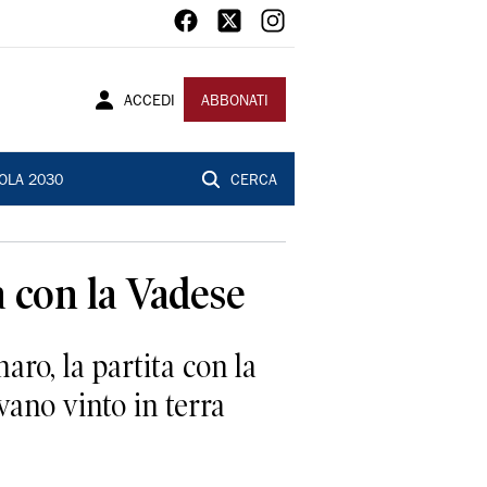
ACCEDI
ABBONATI
OLA 2030
CERCA
 con la Vadese
ro, la partita con la
ano vinto in terra