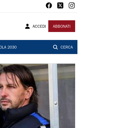
ACCEDI
ABBONATI
OLA 2030
CERCA