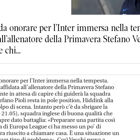
a onorare per l’Inter immersa nella t
all’allenatore della Primavera Stefano V
 chi...
norare per l’Inter immersa nella tempesta.
ffidata all’allenatore della Primavera Stefano
te in attesa di capire chi guiderà la squadra
efano Pioli resta in pole position, Hiddink alla
lpo di scena. Intanto però c’è da sbrigare la
21.05), squadra inglese di buona qualità che
re dato battaglia: «Preparare una partita così
 di Europa League ci ha messo un po’ di
a riuscito a chiamare casa. È una situazione un
lcun tipo di problema». Così Vecchi prova a