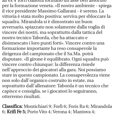
all'ex 4 Torri Gallotta formano un asse ben assortito
per la formazione veneta. «Il nostro ambiente - spiega
il vice presidente Massimo Gallarani - è sereno. La
vittoria è stata molto positiva: serviva per sbloccare la
squadra. Mirandola si è dimostrato un buon
avversario, spiazzato non solamente dalla voglia di
vincere dei nostri, ma soprattutto dalla tattica del
nostro tecnico Taborda, che ha attaccato e
disinnescato i loro punti forti». Vincere contro una
formazione importante ha reso consapevole la
dirigenza del campionato che il Sa.Ma. potrà
disputare. «Il girone è equilibrato. Ogni squadra può
vincere contro chiunque: la differenza risiede
nell'approccio dei giocatori alla gara. Noi possiamo
stare in questo campionato. La consapevolezza viene
non solo dall'organico costruito in estate, ma
soprattutto dall'allenatore: Taborda è un tecnico che
capisce e consiglia, se i giocatori lo seguiranno,
otterremo risultati.
Classifica:
Montichiari 9; Forlì 6; Foris Ra 6; Mirandola
6;
Krifi Fe 5;
Porto Vito 4; Verona 4; Mantova 4;