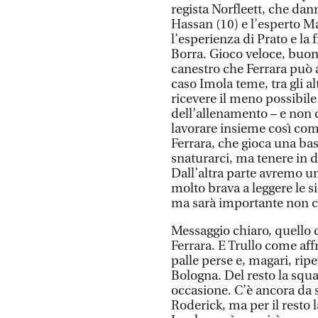
regista Norfleett, che dan
Hassan (10) e l’esperto Ma
l’esperienza di Prato e la 
Borra. Gioco veloce, buona
canestro che Ferrara può 
caso Imola teme, tra gli a
ricevere il meno possibile
dell’allenamento – e non
lavorare insieme così com
Ferrara, che gioca una ba
snaturarci, ma tenere in di
Dall’altra parte avremo un
molto brava a leggere le s
ma sarà importante non c
Messaggio chiaro, quello d
Ferrara. E Trullo come af
palle perse e, magari, rip
Bologna. Del resto la squa
occasione. C’è ancora da s
Roderick, ma per il resto 