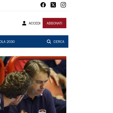
ACCEDI
ABBONATI
OLA 2030
CERCA