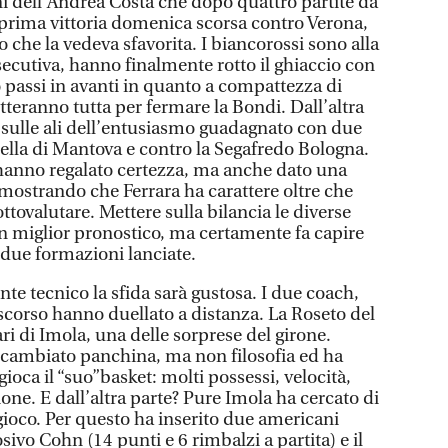
i dell’Andrea Costa che dopo quattro partite da
 prima vittoria domenica scorsa contro Verona,
che la vedeva sfavorita. I biancorossi sono alla
ecutiva, hanno finalmente rotto il ghiaccio con
o passi in avanti in quanto a compattezza di
teranno tutta per fermare la Bondi. Dall’altra
o sulle ali dell’entusiasmo guadagnato con due
uella di Mantova e contro la Segafredo Bologna.
e hanno regalato certezza, ma anche dato una
mostrando che Ferrara ha carattere oltre che
ttovalutare. Mettere sulla bilancia le diverse
n miglior pronostico, ma certamente fa capire
 due formazioni lanciate.
te tecnico la sfida sarà gustosa. I due coach,
o scorso hanno duellato a distanza. La Roseto del
ari di Imola, una delle sorprese del girone.
a cambiato panchina, ma non filosofia ed ha
ioca il “suo”basket: molti possessi, velocità,
izione. E dall’altra parte? Pure Imola ha cercato di
gioco. Per questo ha inserito due americani
sivo Cohn (14 punti e 6 rimbalzi a partita) e il