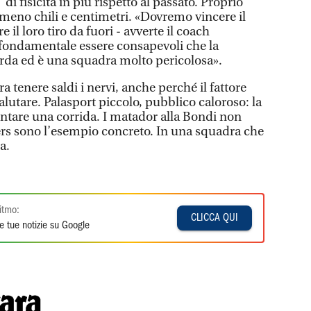
 di fisicità in più rispetto al passato. Proprio
meno chili e centimetri. «Dovremo vincere il
 il loro tiro da fuori - avverte il coach
 fondamentale essere consapevoli che la
iarda ed è una squadra molto pericolosa».
a tenere saldi i nervi, anche perché il fattore
lutare. Palasport piccolo, pubblico caloroso: la
entare una corrida. I matador alla Bondi non
s sono l’esempio concreto. In una squadra che
a.
itmo:
CLICCA QUI
e tue notizie su Google