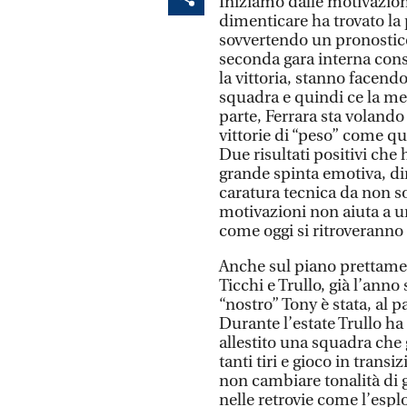
Iniziamo dalle motivazion
dimenticare ha trovato la
sovvertendo un pronostico 
seconda gara interna cons
la vittoria, stanno facend
squadra e quindi ce la met
parte, Ferrara sta voland
vittorie di “peso” come q
Due risultati positivi ch
grande spinta emotiva, di
caratura tecnica da non so
motivazioni non aiuta a u
come oggi si ritroveranno
Anche sul piano prettamen
Ticchi e Trullo, già l’ann
“nostro” Tony è stata, al p
Durante l’estate Trullo h
allestito una squadra che g
tanti tiri e gioco in trans
non cambiare tonalità di 
nelle retrovie come l’esplo