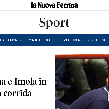
Sport
ITALIA MONDO
CRONACA
SPORT
TEMPO LIBERO
VIDEO
SCU
a e Imola in
a corrida