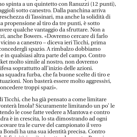
no spinta a un quintetto con Ranuzzi (12 punti),
ggioli sotto canestro. Dalla panchina arriva
freschezza di Tassinari, ma anche la solidità di
 propensione al tiro da tre punti, è sotto
avere qualche vantaggio da sfruttare. Non a
ltri, anche Bowers. «Dovremo cercare di farlo
 vicino a canestro – diceva ieri Ticchi, prima
 concedergli spazio. A rimbalzo dobbiamo
e in qualsiasi altra parte del campo. Contro
sket molto simile al nostro, non dovremo
fesa soprattutto all’inizio delle azioni.
a squadra furba, che fa buone scelte di tiro e
ituazioni. Non basterà essere molto aggressivi,
oncedere troppi spazi».
i Ticchi, che ha già pensato a come limitare
fronterà Imola? Sicuramente limitando un po’ le
etendo le cose fatte vedere a Mantova e contro
dra è in crescita, lo sta dimostrando ad ogni
covare tra le curve del campionato il vero
la Bondi ha una sua identità precisa. Contro