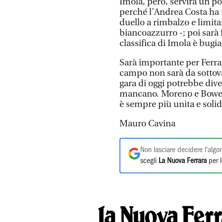
Imola, però, servirà un po’
perché l’Andrea Costa ha 
duello a rimbalzo e limitare
biancoazzurro -; poi sarà
classifica di Imola è bug
Sarà importante per Ferrar
campo non sarà da sottova
gara di oggi potrebbe div
mancano. Moreno e Bower
è sempre più unita e solid
Mauro Cavina
Non lasciare decidere l'algor
scegli
La Nuova Ferrara
per l