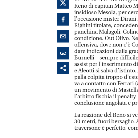
Reno di capitan Matteo Ma
insidioso Mesola, per cerca
l’occasione mister Dirani
Righini titolare, concede
panchina Malagoli, Colino
condizione. Out Olivo. Ne
offensiva, dove non c’è Co
dare indicazioni dalla gra
Burnelli – sempre difficil
assist per l’inserimento d
e Aleotti si salva d’istint
palla colpita troppo d’este
va a contatto con Ferrari
un movimento di Mastella:
l’arbitro fischia il penalty
conclusione angolata e pr
La reazione del Reno si v
30 metri, fuori bersaglio. A
traversone è perfetto, come