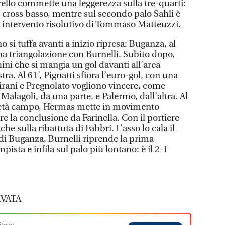
ello commette una leggerezza sulla tre-quarti:
n cross basso, mentre sul secondo palo Sahli è
un intervento risolutivo di Tommaso Matteuzzi.
o si tuffa avanti a inizio ripresa: Buganza, al
na triangolazione con Burnelli. Subito dopo,
ini che si mangia un gol davanti all’area
tra. Al 61’, Pignatti sfiora l’euro-gol, con una
Dirani e Pregnolato vogliono vincere, come
Malagoli, da una parte, e Palermo, dall’altra. Al
 metà campo, Hermas mette in movimento
re la conclusione da Farinella. Con il portiere
e sulla ribattuta di Fabbri. L’asso lo cala il
 di Buganza, Burnelli riprende la prima
ista e infila sul palo più lontano: è il 2-1
VATA