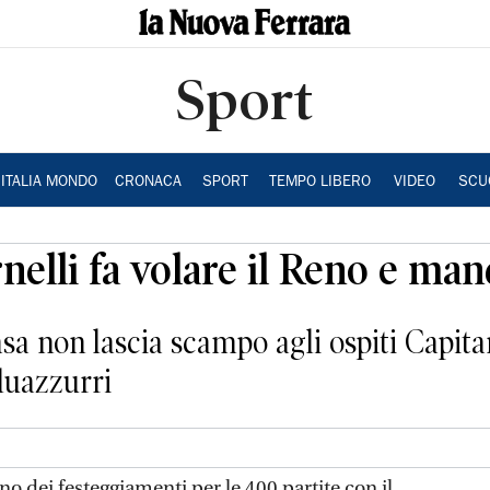
Sport
ITALIA MONDO
CRONACA
SPORT
TEMPO LIBERO
VIDEO
SCU
lli fa volare il Reno e mand
casa non lascia scampo agli ospiti Capi
bluazzurri
dei festeggiamenti per le 400 partite con il