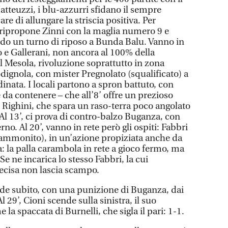
tteuzzi, i blu-azzurri sfidano il sempre
re di allungare la striscia positiva. Per
 ripropone Zinni con la maglia numero 9 e
ndo un turno di riposo a Bunda Balu. Vanno in
 e Gallerani, non ancora al 100% della
l Mesola, rivoluzione soprattutto in zona
dignola, con mister Pregnolato (squalificato) a
dinata. I locali partono a spron battuto, con
e da contenere – che all’8’ offre un prezioso
i Righini, che spara un raso-terra poco angolato
o. Al 13’, ci prova di contro-balzo Buganza, con
rno. Al 20’, vanno in rete però gli ospiti: Fabbri
 (ammonito), in un’azione propiziata anche da
 la palla carambola in rete a gioco fermo, ma
. Se ne incarica lo stesso Fabbri, la cui
ecisa non lascia scampo.
ede subito, con una punizione di Buganza, dai
l 29’, Cioni scende sulla sinistra, il suo
 la spaccata di Burnelli, che sigla il pari: 1-1.