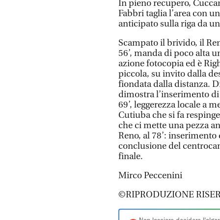
In pieno recupero, Cuccar
Fabbri taglia l’area con u
anticipato sulla riga da 
Scampato il brivido, il Ren
56’, manda di poco alta u
azione fotocopia ed è Righ
piccola, su invito dalla des
fiondata dalla distanza. 
dimostra l’inserimento di 
69’, leggerezza locale a
Cutiuba che si fa respinge
che ci mette una pezza anch
Reno, al 78’: inserimento
conclusione del centrocamp
finale.
Mirco Peccenini
©RIPRODUZIONE RISER