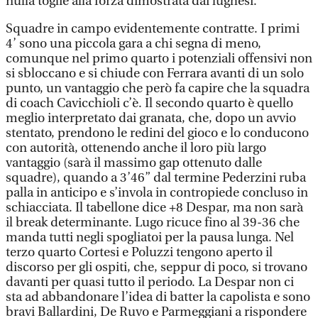
nulla toglie alla forza dimostrata dai lughesi.
Squadre in campo evidentemente contratte. I primi
4’ sono una piccola gara a chi segna di meno,
comunque nel primo quarto i potenziali offensivi non
si sbloccano e si chiude con Ferrara avanti di un solo
punto, un vantaggio che però fa capire che la squadra
di coach Cavicchioli c’è. Il secondo quarto è quello
meglio interpretato dai granata, che, dopo un avvio
stentato, prendono le redini del gioco e lo conducono
con autorità, ottenendo anche il loro più largo
vantaggio (sarà il massimo gap ottenuto dalle
squadre), quando a 3’46” dal termine Pederzini ruba
palla in anticipo e s’invola in contropiede concluso in
schiacciata. Il tabellone dice +8 Despar, ma non sarà
il break determinante. Lugo ricuce fino al 39-36 che
manda tutti negli spogliatoi per la pausa lunga. Nel
terzo quarto Cortesi e Poluzzi tengono aperto il
discorso per gli ospiti, che, seppur di poco, si trovano
davanti per quasi tutto il periodo. La Despar non ci
sta ad abbandonare l’idea di batter la capolista e sono
bravi Ballardini, De Ruvo e Parmeggiani a rispondere