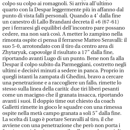
colpo su colpo ai romagnoli. Si arriva all’ultimo
quarto con la Despar leggermente più in affanno dal
punto di vista falli personali. Quando a 4’ dalla fine
un canestro di Lallo Brandani decreta il +6 (67-61)
per i ferraresi gli equilibri dell’incontro pare possano
cedere, ma non sarà così. A metter lo zampino nella
rimonta ospite ci pensa il ferrarese Matteo Seravalli: il
suo 5-0, arrotondato con il tiro da centro area di
Zhytaryuk, capovolge il risultato a 17” dalla fine,
riportando avanti Lugo di un punto. Bene non fa alla
Despar il colpo subito da Parmeggiani, costretto negli
ultimi e decisivi minuti a sedere in panca. Proprio in
quegli istanti la zampata di Ghedini, bravo a cercare
una penetrazione e a raccogliere un fallo, rimette lo
stesso sulla linea della carità: due tiri liberi pesanti
come un macigno che il granata insacca, riportando
avanti i suoi. Il doppio time out chiesto da coach
Galletti rimette in gioco le squadre con una rimessa
ospite nella metà campo granata a soli 5” dalla fine.
La scelta di Lugo è portare Seravalli al tiro, il che
avviene con una penetrazione che però non porta i