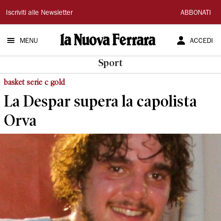
La
Iscriviti alle Newsletter
ABBONATI
Nuova
MENU
ACCEDI
Ferrara
Sport
basket serie c gold
La Despar supera la capolista
Orva