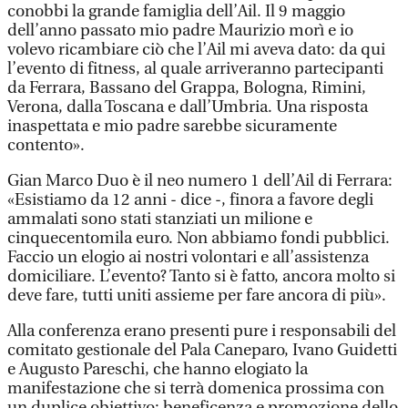
conobbi la grande famiglia dell’Ail. Il 9 maggio
dell’anno passato mio padre Maurizio morì e io
volevo ricambiare ciò che l’Ail mi aveva dato: da qui
l’evento di fitness, al quale arriveranno partecipanti
da Ferrara, Bassano del Grappa, Bologna, Rimini,
Verona, dalla Toscana e dall’Umbria. Una risposta
inaspettata e mio padre sarebbe sicuramente
contento».
Gian Marco Duo è il neo numero 1 dell’Ail di Ferrara:
«Esistiamo da 12 anni - dice -, finora a favore degli
ammalati sono stati stanziati un milione e
cinquecentomila euro. Non abbiamo fondi pubblici.
Faccio un elogio ai nostri volontari e all’assistenza
domiciliare. L’evento? Tanto si è fatto, ancora molto si
deve fare, tutti uniti assieme per fare ancora di più».
Alla conferenza erano presenti pure i responsabili del
comitato gestionale del Pala Caneparo, Ivano Guidetti
e Augusto Pareschi, che hanno elogiato la
manifestazione che si terrà domenica prossima con
un duplice obiettivo: beneficenza e promozione dello