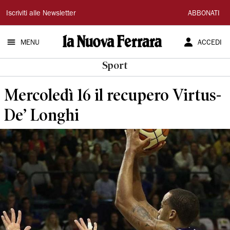
La
Iscriviti alle Newsletter
ABBONATI
Nuova
MENU
ACCEDI
Ferrara
Sport
Mercoledì 16 il recupero Virtus-
De’ Longhi