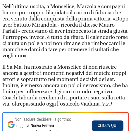
Nell’ultima uscita, a Monselice, Marzola e compagni
hanno purtroppo dilapidato il carico di fiducia che
era venuto dalla conquista della prima vittoria: «Dopo
aver battuto Mirandola - ricorda il diesse Mauro
Pariali - credevamo di aver imboccato la strada giusta.
Purtroppo, invece, è tutto da rifare. Il calendario forse
ci aiuta un po’ e a noi non rimane che rimboccarci le
maniche e darci da fare per ottenere i risultati che
vogliamo».
Il Sa.Ma. ha mostrato a Monselice di non riuscire
ancora a gestire i momenti negativi del match: troppi
errori e soprattutto nei momenti decisivi dei set.
Inoltre, è emerso ancora un po’ di nervosismo, che ha
finito per influenzare il gioco in modo negativo.
Coach Taborda cercherà di riportare i suoi sulla retta
via, oltrepassando oggi l’ostacolo Viadana.
(r.z.)
Non lasciare decidere l'algoritmo:
CLICCA QUI
scegli
La Nuova Ferrara