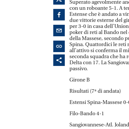
Superato agevolmente anch
con un roboante 5-1. A ten
Estense che è andato a vi
due vittorie esterne del g
per 3-0 in casa dell’Unione
poker di reti al Bando nel
della Massese, secondo pun
Spina. Quattordici le reti
all’attivo si conferma il m
seconda squadra che ha re
Delta con 17. La Sangiovan
passivo.
Girone B
Risultati (7ª di andata)
Estensi Spina-Massese 0-
Filo-Bando 4-1
Sangiovannese-Atl. Joland