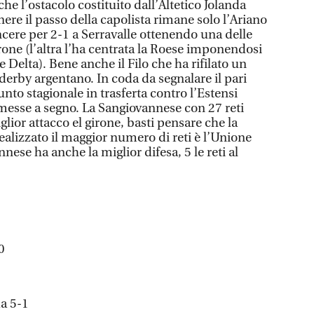
e l’ostacolo costituito dall’Altetico Jolanda
ere il passo della capolista rimane solo l’Ariano
ncere per 2-1 a Serravalle ottenendo una delle
irone (l’altra l’ha centrata la Roese imponendosi
 Delta). Bene anche il Filo che ha rifilato un
 derby argentano. In coda da segnalare il pari
to stagionale in trasferta contro l’Estensi
 messe a segno. La Sangiovannese con 27 reti
iglior attacco el girone, basti pensare che la
alizzato il maggior numero di reti è l’Unione
nese ha anche la miglior difesa, 5 le reti al
0
a 5-1