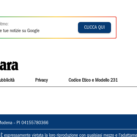
itmo:
CLICCA QUI
e tue notizie su Google
ubblicità
Privacy
Codice Etico e Modello 231
22, Modena – PI 04155780366
ti. È espressamente vietata la loro riproduzione con qualsiasi mezzo e l'adattame