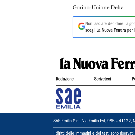
Gorino-Unione Delta
Non lasciare decidere l'algor
scegli
La Nuova Ferrara
per l
Redazione
Scriveteci
P
SAE Emilia S.r.l., Via Emilia Est, 985 – 411
I diritti delle immagini e dei testi sono riserva