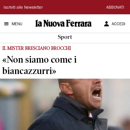
La
Iscriviti alle Newsletter
ABBONATI
Nuova
MENU
ACCEDI
Ferrara
Sport
IL MISTER BRESCIANO BROCCHI
«Non siamo come i
biancazzurri»