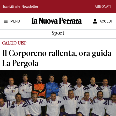
La
Iscriviti alle Newsletter
ABBONATI
Nuova
MENU
ACCEDI
Ferrara
Sport
CALCIO UISP
Il Corporeno rallenta, ora guida
La Pergola