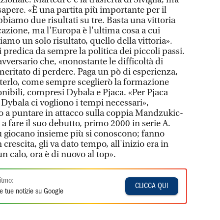
sapere. «È una partita più importante per il
bbiamo due risultati su tre. Basta una vittoria
azione, ma l'Europa è l'ultima cosa a cui
iamo un solo risultato, quello della vittoria».
i predica da sempre la politica dei piccoli passi.
vversario che, «nonostante le difficoltà di
meritato di perdere. Paga un pò di esperienza,
terlo, come sempre sceglierò la formazione
ponibili, compresi Dybala e Pjaca. «Per Pjaca
 Dybala ci vogliono i tempi necessari»,
tto a puntare in attacco sulla coppia Mandzukic-
 fare il suo debutto, primo 2000 in serie A.
 giocano insieme più si conoscono; fanno
rescita, gli va dato tempo, all'inizio era in
n calo, ora è di nuovo al top».
itmo:
CLICCA QUI
e tue notizie su Google