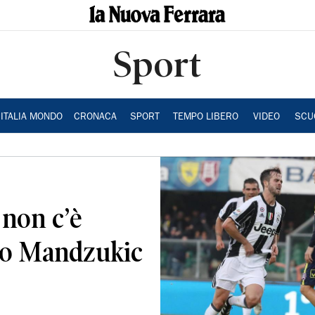
Sport
ITALIA MONDO
CRONACA
SPORT
TEMPO LIBERO
VIDEO
SCU
 non c’è
cco Mandzukic