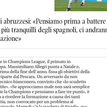
li abruzzesi: «Pensiamo prima a battere 
 più tranquilli degli spagnoli, ci andran
icazione»
e in Champions League, il primato in
a. Massimiliano Allegri punta a Natale e,
ima della fine dell'anno, fissa gli obiettivi della
riparte dal Pescara. Un avversario da non
 tecnico bianconero, convinto che «lo scudetto
rtite». «Se approcciamo male non sarà semplice
te la Champions e pensiamo a fare tre punti», è
tto a rivedere la formazione a causa dei tanti
atia, non convocato per un problema al
ionale. Martedì c'è la trasferta di Siviglia, ma