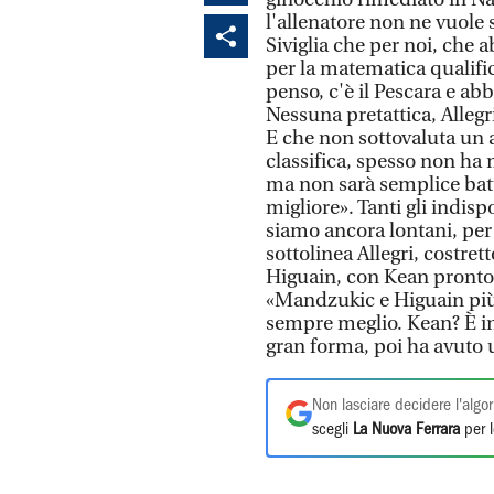
l'allenatore non ne vuole 
Siviglia che per noi, che a
per la matematica qualific
penso, c'è il Pescara e abb
Nessuna pretattica, Allegr
E che non sottovaluta un a
classifica, spesso non ha 
ma non sarà semplice bat
migliore». Tanti gli indis
siamo ancora lontani, per
sottolinea Allegri, costre
Higuain, con Kean pronto a
«Mandzukic e Higuain più
sempre meglio. Kean? È in c
gran forma, poi ha avuto u
Non lasciare decidere l'algor
scegli
La Nuova Ferrara
per l