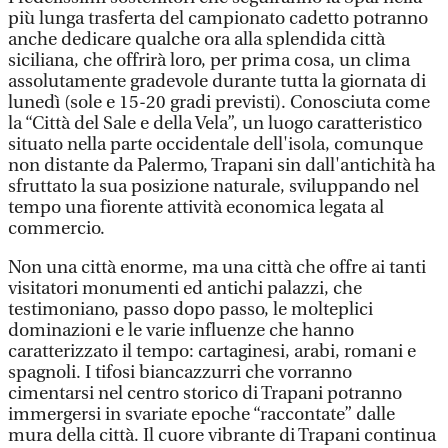
più lunga trasferta del campionato cadetto potranno
anche dedicare qualche ora alla splendida città
siciliana, che offrirà loro, per prima cosa, un clima
assolutamente gradevole durante tutta la giornata di
lunedì (sole e 15-20 gradi previsti). Conosciuta come
la “Città del Sale e della Vela”, un luogo caratteristico
situato nella parte occidentale dell'isola, comunque
non distante da Palermo, Trapani sin dall'antichità ha
sfruttato la sua posizione naturale, sviluppando nel
tempo una fiorente attività economica legata al
commercio.
Non una città enorme, ma una città che offre ai tanti
visitatori monumenti ed antichi palazzi, che
testimoniano, passo dopo passo, le molteplici
dominazioni e le varie influenze che hanno
caratterizzato il tempo: cartaginesi, arabi, romani e
spagnoli. I tifosi biancazzurri che vorranno
cimentarsi nel centro storico di Trapani potranno
immergersi in svariate epoche “raccontate” dalle
mura della città. Il cuore vibrante di Trapani continua