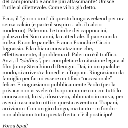
del campionato e anche più affascinante? Unisce
l'utile al dilettevole. Come vi ho già detto.
Ecco, il “giorno uno” di questo lungo weekend per ora
senza calcio (e parte il sospiro... ah, il calcio
moderno): Palermo. Le tombe dei cappuccini,
palazzo dei Normanni, la cattedrale. Il pane con la
milza. E con le panelle. Franco Franchi e Ciccio
Ingrassia. E la chiara constatazione che,
effettivamente, il problema di Palermo è il traffico.
Anzi, il
“ciaffico”
, per completare la citazione legata al
film Jonny Stecchino di Benigni. Dai, in un qualche
modo, si arriverà a lunedì e a Trapani. Ringraziamo la
famiglia per farmi essere un tifoso “occasionale”
felice. E ringraziamo pubblicamente Paolo (per la
privacy non vi svelerò il soprannome con cui tutti lo
conoscono), lui sì, tifoso vero, abbonato in curva, per
averci trascinato tutti in questa avventura. Trapani,
arriviamo. Con un giro lungo, ma tanto - in fondo -
non abbiamo tutta questa fretta: c'è il posticipo!
Forza Spal!