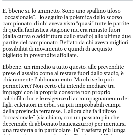
E. bbene si, lo ammetto. Sono uno spallino tifoso
“occasionale”. Ho seguito la polemica dello scorso
campionato, di chi aveva visto “quasi” tutte le partite
di quella fantastica stagione ma era rimasto fuori
(dalla curva o addirittura dallo stadio) alle ultime due
partite del campionato. Beffato da chi aveva migliori
possibilità di movimento e quindi di acquisto
biglietto in prevendite affollate.
Ebbene, un rimedio a tutto questo, alle prevendite
prese d’assalto come al restare fuori dallo stadio, è
chiaramente l'abbonamento. Ma chi se lo può
permettere? Non certo chi intende mediare tra
impegni con la propria consorte non proprio
calciofila doc e le esigenze di accompagnamento dei
figli, calciatori in erba, sui più improbabili campi
della provincia ferrarese. E allora che fa il tifoso
“occasionale” (sia chiaro, con un passato più che
decennale di abbonato biancazzurro) per meritarsi
una trasferta e in particolare “la” trasferta più lunga