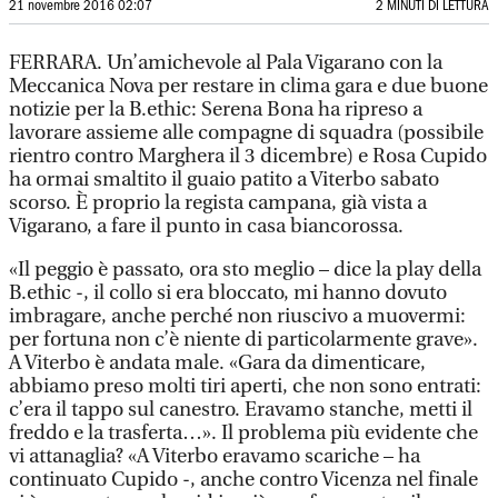
21 novembre 2016 02:07
2 MINUTI DI LETTURA
FERRARA. Un’amichevole al Pala Vigarano con la
Meccanica Nova per restare in clima gara e due buone
notizie per la B.ethic: Serena Bona ha ripreso a
lavorare assieme alle compagne di squadra (possibile
rientro contro Marghera il 3 dicembre) e Rosa Cupido
ha ormai smaltito il guaio patito a Viterbo sabato
scorso. È proprio la regista campana, già vista a
Vigarano, a fare il punto in casa biancorossa.
«Il peggio è passato, ora sto meglio – dice la play della
B.ethic -, il collo si era bloccato, mi hanno dovuto
imbragare, anche perché non riuscivo a muovermi:
per fortuna non c’è niente di particolarmente grave».
A Viterbo è andata male. «Gara da dimenticare,
abbiamo preso molti tiri aperti, che non sono entrati:
c’era il tappo sul canestro. Eravamo stanche, metti il
freddo e la trasferta…». Il problema più evidente che
vi attanaglia? «A Viterbo eravamo scariche – ha
continuato Cupido -, anche contro Vicenza nel finale