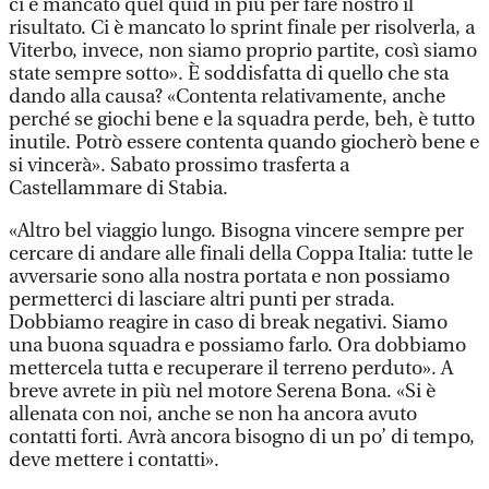
ci è mancato quel quid in più per fare nostro il
risultato. Ci è mancato lo sprint finale per risolverla, a
Viterbo, invece, non siamo proprio partite, così siamo
state sempre sotto». È soddisfatta di quello che sta
dando alla causa? «Contenta relativamente, anche
perché se giochi bene e la squadra perde, beh, è tutto
inutile. Potrò essere contenta quando giocherò bene e
si vincerà». Sabato prossimo trasferta a
Castellammare di Stabia.
«Altro bel viaggio lungo. Bisogna vincere sempre per
cercare di andare alle finali della Coppa Italia: tutte le
avversarie sono alla nostra portata e non possiamo
permetterci di lasciare altri punti per strada.
Dobbiamo reagire in caso di break negativi. Siamo
una buona squadra e possiamo farlo. Ora dobbiamo
mettercela tutta e recuperare il terreno perduto». A
breve avrete in più nel motore Serena Bona. «Si è
allenata con noi, anche se non ha ancora avuto
contatti forti. Avrà ancora bisogno di un po’ di tempo,
deve mettere i contatti».