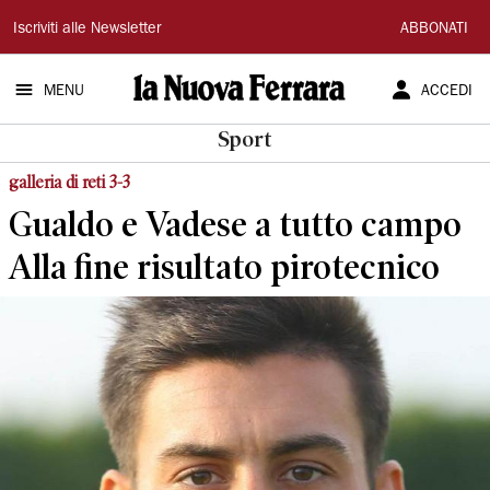
La
Iscriviti alle Newsletter
ABBONATI
Nuova
MENU
ACCEDI
Ferrara
Sport
galleria di reti 3-3
Gualdo e Vadese a tutto campo
Alla fine risultato pirotecnico