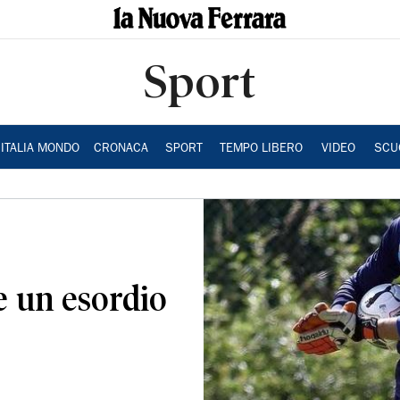
Sport
ITALIA MONDO
CRONACA
SPORT
TEMPO LIBERO
VIDEO
SCU
te un esordio