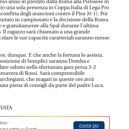
orso anno in prestito dalla Roma alla Pistoiese in
to una sola presenza in Coppa Italia di Lega Pro
onfitta degli arancioni contro il Pisa (0-1). Poi
tato in campionato e la decisione della Roma
 e gratuitamente alla Spal durante l'ultima
o. Il ragazzo sarà chiamato a una grande
colare le sue capacità caratteriali saranno messe
or, dunque. E che anche la fortuna lo assista.
disposizione di Semplici saranno Demba e
lare sabato nella sfortunata gara persa 3-2
rimavera di Rossi. Sarà comprensibile
rchegiani, che magari in queste ore avrà
nata piena di consigli da parte del padre Luca.
VATA
itmo:
CLICCA QUI