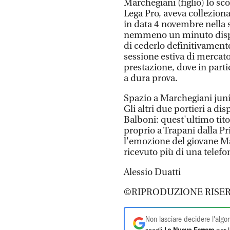
Marchegiani (figlio) lo sc
Lega Pro, aveva colleziona
in data 4 novembre nella sc
nemmeno un minuto dispu
di cederlo definitivamente
sessione estiva di mercat
prestazione, dove in parti
a dura prova.
Spazio a Marchegiani juni
Gli altri due portieri a 
Balboni: quest'ultimo tito
proprio a Trapani dalla P
l'emozione del giovane Ma
ricevuto più di una telefo
Alessio Duatti
©RIPRODUZIONE RISER
Non lasciare decidere l'algor