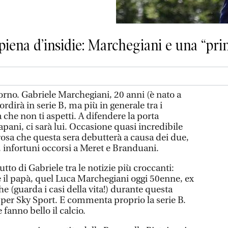
piena d’insidie: Marchegiani e una “pri
orno. Gabriele Marchegiani, 20 anni (è nato a
rdirà in serie B, ma più in generale tra i
 che non ti aspetti. A difendere la porta
apani, ci sarà lui. Occasione quasi incredibile
a rosa che questa sera debutterà a causa dei due,
, infortuni occorsi a Meret e Branduani.
tto di Gabriele tra le notizie più croccanti:
e il papà, quel Luca Marchegiani oggi 50enne, ex
he (guarda i casi della vita!) durante questa
per Sky Sport. E commenta proprio la serie B.
fanno bello il calcio.