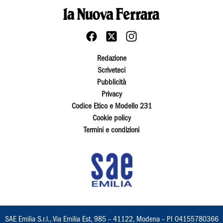
Redazione
Scriveteci
Pubblicità
Privacy
Codice Etico e Modello 231
Cookie policy
Termini e condizioni
SAE Emilia S.r.l., Via Emilia Est, 985 – 41122, Modena – PI 04155780366