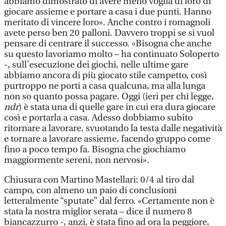
abbiamo dimostrato di avere meno voglia di loro di
giocare assieme e portare a casa i due punti. Hanno
meritato di vincere loro». Anche contro i romagnoli
avete perso ben 20 palloni. Davvero troppi se si vuol
pensare di centrare il successo. «Bisogna che anche
su questo lavoriamo molto – ha continuato Soloperto
-, sull’esecuzione dei giochi, nelle ultime gare
abbiamo ancora di più giocato stile campetto, così
purtroppo ne porti a casa qualcuna, ma alla lunga
non so quanto possa pagare. Oggi (ieri per chi legge,
ndr
) è stata una di quelle gare in cui era dura giocare
così e portarla a casa. Adesso dobbiamo subito
ritornare a lavorare, svuotando la testa dalle negatività
e tornare a lavorare assieme, facendo gruppo come
fino a poco tempo fa. Bisogna che giochiamo
maggiormente sereni, non nervosi».
Chiusura con Martino Mastellari: 0/4 al tiro dal
campo, con almeno un paio di conclusioni
letteralmente “sputate” dal ferro. «Certamente non è
stata la nostra miglior serata – dice il numero 8
biancazzurro -, anzi, è stata fino ad ora la peggiore,