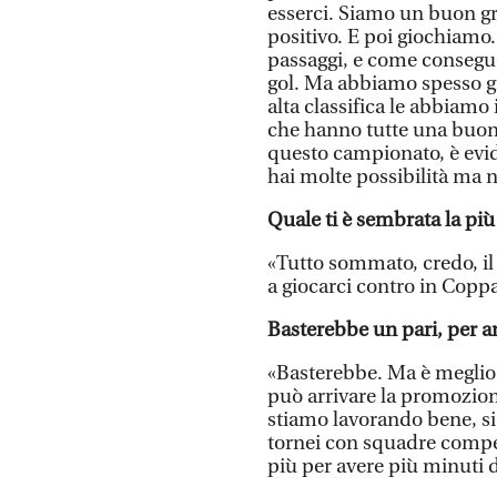
esserci. Siamo un buon gr
positivo. E poi giochiamo.
passaggi, e come consegu
gol. Ma abbiamo spesso gi
alta classifica le abbiamo
che hanno tutte una buona 
questo campionato, è evid
hai molte possibilità ma n
Quale ti è sembrata la più
«Tutto sommato, credo, il
a giocarci contro in Copp
Basterebbe un pari, per an
«Basterebbe. Ma è meglio c
può arrivare la promozion
stiamo lavorando bene, s
tornei con squadre competi
più per avere più minuti d