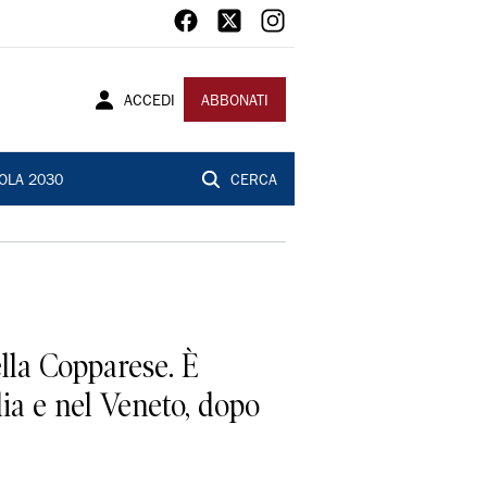
ACCEDI
ABBONATI
OLA 2030
CERCA
lla Copparese. È
lia e nel Veneto, dopo