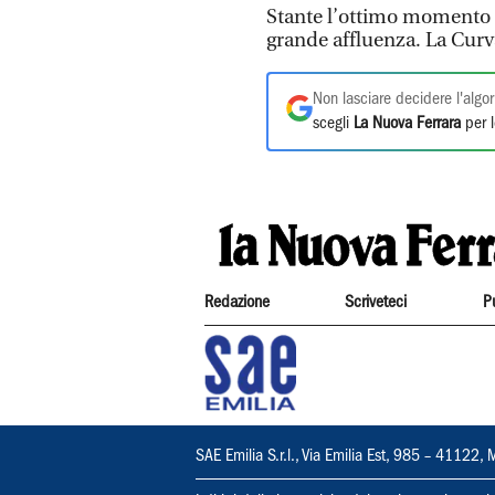
Stante l’ottimo momento d
grande affluenza. La Curva
Non lasciare decidere l'algor
scegli
La Nuova Ferrara
per l
Redazione
Scriveteci
P
SAE Emilia S.r.l., Via Emilia Est, 985 – 411