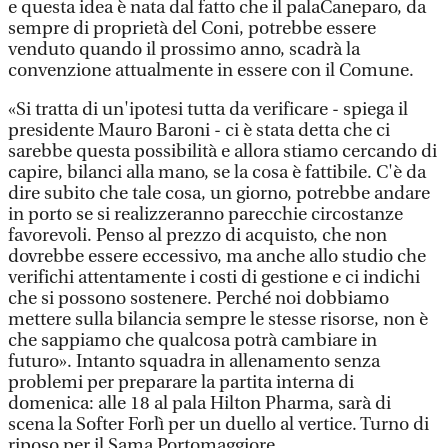
e questa idea è nata dal fatto che il palaCaneparo, da
sempre di proprietà del Coni, potrebbe essere
venduto quando il prossimo anno, scadrà la
convenzione attualmente in essere con il Comune.
«Si tratta di un'ipotesi tutta da verificare - spiega il
presidente Mauro Baroni - ci è stata detta che ci
sarebbe questa possibilità e allora stiamo cercando di
capire, bilanci alla mano, se la cosa è fattibile. C'è da
dire subito che tale cosa, un giorno, potrebbe andare
in porto se si realizzeranno parecchie circostanze
favorevoli. Penso al prezzo di acquisto, che non
dovrebbe essere eccessivo, ma anche allo studio che
verifichi attentamente i costi di gestione e ci indichi
che si possono sostenere. Perché noi dobbiamo
mettere sulla bilancia sempre le stesse risorse, non è
che sappiamo che qualcosa potrà cambiare in
futuro». Intanto squadra in allenamento senza
problemi per preparare la partita interna di
domenica: alle 18 al pala Hilton Pharma, sarà di
scena la Softer Forlì per un duello al vertice. Turno di
riposo per il Sama Portomaggiore.