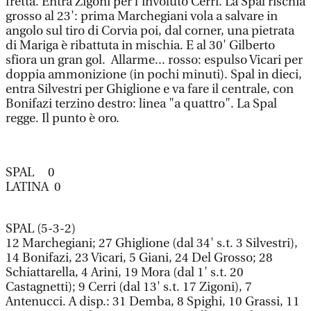
fretta. Entra Zigoni per l'involuto Cerri. La Spal rischia
grosso al 23': prima Marchegiani vola a salvare in
angolo sul tiro di Corvia poi, dal corner, una pietrata
di Mariga è ribattuta in mischia. E al 30' Gilberto
sfiora un gran gol. Allarme... rosso: espulso Vicari per
doppia ammonizione (in pochi minuti). Spal in dieci,
entra Silvestri per Ghiglione e va fare il centrale, con
Bonifazi terzino destro: linea "a quattro". La Spal
regge. Il punto è oro.
SPAL 0
LATINA 0
SPAL (5-3-2)
12 Marchegiani; 27 Ghiglione (dal 34' s.t. 3 Silvestri),
14 Bonifazi, 23 Vicari, 5 Giani, 24 Del Grosso; 28
Schiattarella, 4 Arini, 19 Mora (dal 1' s.t. 20
Castagnetti); 9 Cerri (dal 13' s.t. 17 Zigoni), 7
Antenucci. A disp.: 31 Demba, 8 Spighi, 10 Grassi, 11