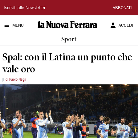
La
Iscriviti alle Newsletter
ABBONATI
Nuova
MENU
ACCEDI
Ferrara
Sport
Spal: con il Latina un punto che
vale oro
di Paolo Negri