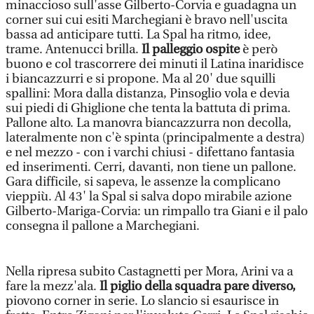
minaccioso sull'asse Gilberto-Corvia e guadagna un
corner sui cui esiti Marchegiani è bravo nell'uscita
bassa ad anticipare tutti. La Spal ha ritmo, idee,
trame. Antenucci brilla.
Il palleggio ospite
è però
buono e col trascorrere dei minuti il Latina inaridisce
i biancazzurri e si propone. Ma al 20' due squilli
spallini: Mora dalla distanza, Pinsoglio vola e devia
sui piedi di Ghiglione che tenta la battuta di prima.
Pallone alto. La manovra biancazzurra non decolla,
lateralmente non c'è spinta (principalmente a destra)
e nel mezzo - con i varchi chiusi - difettano fantasia
ed inserimenti. Cerri, davanti, non tiene un pallone.
Gara difficile, si sapeva, le assenze la complicano
vieppiù. Al 43' la Spal si salva dopo mirabile azione
Gilberto-Mariga-Corvia: un rimpallo tra Giani e il palo
consegna il pallone a Marchegiani.
Nella ripresa subito Castagnetti per Mora, Arini va a
fare la mezz'ala.
Il piglio della squadra pare diverso,
piovono corner in serie. Lo slancio si esaurisce in