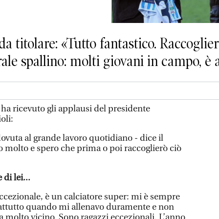
 da titolare: «Tutto fantastico. Raccogli
erale spallino: molti giovani in campo, è
ha ricevuto gli applausi del presidente
oli:
vuta al grande lavoro quotidiano - dice il
do molto e spero che prima o poi raccoglierò ciò
di lei...
ccezionale, è un calciatore super: mi è sempre
rattutto quando mi allenavo duramente e non
a molto vicino. Sono ragazzi eccezionali. L’anno