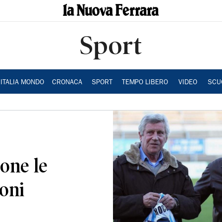
Sport
ITALIA MONDO
CRONACA
SPORT
TEMPO LIBERO
VIDEO
SCU
ione le
oni