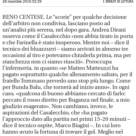
28 novembre 2016 02:29
1 MINUTI DI LETTURA
RENO CENTESE. Le “scorie” per qualche decisione
dell’arbitro non condivisa, lasciano posto ad
un’analisi più serena, nel dopo gara. Andrea Dirani
osserva come il Casalecchio «non abbia tirato in porta
e che Farinella è stato inoperoso. Mentre noi – dice il
tecnico dei bluazzurri – siamo arrivati in almeno tre
occasioni al tiro e potevamo chiuderla prima, ma per
stanchezza non ci siamo riusciti». Preoccupa
l’infermeria, in quanto «se Matteo Matteuzzi ha
pagato soprattutto qualche allenamento saltato, per il
fratello Tommaso prevedo uno stop più lungo. Come
per Bunda Balu, che tornerà ad inizio anno». In ogni
caso, «qualcosa di buono abbiamo cercato di farlo:
peccato il rosso diretto per Buganza nel finale, a mio
giudizio esagerato». Non cambiano, invece, le
aspirazioni del Casalecchio, che «ha pagato
l’approccio dato alla partita nei primi 15-20 minuti –
dice il tecnico ospite, Marco Biagini –. In cui loro
hanno avuto la fortuna di trovare il gol. Meglio nel