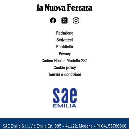
Redazione
Scriveteci
Pubblicità
Privacy
Codice Etico e Modello 231
Cookie policy
Termini e condizioni
SAE Emilia S.r.l., Via Emilia Est, 985 – 41122, Modena – PI 04155780366