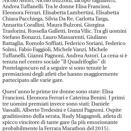
Nicolò Astori, Nicolò Buzzoni, Iacopo Tagliaferri,
Andrea Tuffanelli. Tra le donne Elisa Franciosi,
Eleonora Ferrari, Elisabetta Lambertini, Elisabetta
Chiara Pacchiega, Silvia Da Re, Carlotta Targa,
Annarita Corallini, Maura Bulzoni, Giorgina
Trasforini, Rossella Galletti, Irena Vilic. Tra gli uomini
Stefano Bonazzi, Lauro Massarenti, Giuliano
Battaglia, Romolo Soffiati, Federico Soriani, Federico
Solmi, Fabio Faggioli, Michele Vanzi, Michele
Tuffanelli, Gianni Pagnoni, Andrea Astori. La cena si è
tenuta nel centro sociale "Il Quadrifoglio" di
Pontelagoscuro ed a seguire si sono tenute le
premiazioni degli atleti che hanno maggiormente
partecipato alle varie gare.
Quest'anno le prime tre donne sono state: Elisa
Franciosi, Eleonora Ferrari e Caterina Benini. I primi
tre uomini premiati invece sono stati: Daniele
Vassalli, Alberto Tredesini e Gianni Pagnoni. Ospite
graditissimo della serata, Rudy Magagnoli, atleta di
spicco vincitore di tante gare (la più emozionante
probabilmente la Ferrara Marathon del 2015).