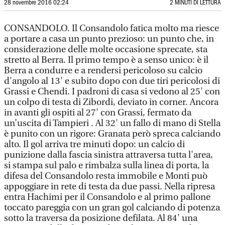
28 novembre 2016 02:24
2 MINUTI DI LETTURA
CONSANDOLO. Il Consandolo fatica molto ma riesce
a portare a casa un punto prezioso: un punto che, in
considerazione delle molte occasione sprecate, sta
stretto al Berra. Il primo tempo è a senso unico: è il
Berra a condurre e a rendersi pericoloso su calcio
d'angolo al 13' e subito dopo con due tiri pericolosi di
Grassi e Chendi. I padroni di casa si vedono al 25' con
un colpo di testa di Zibordi, deviato in corner. Ancora
in avanti gli ospiti al 27' con Grassi, fermato da
un’uscita di Tampieri . Al 32' un fallo di mano di Stella
è punito con un rigore: Granata però spreca calciando
alto. Il gol arriva tre minuti dopo: un calcio di
punizione dalla fascia sinistra attraversa tutta l'area,
si stampa sul palo e rimbalza sulla linea di porta, la
difesa del Consandolo resta immobile e Monti può
appoggiare in rete di testa da due passi. Nella ripresa
entra Hachimi per il Consandolo e al primo pallone
toccato pareggia con un gran gol calciando di potenza
sotto la traversa da posizione defilata. Al 84' una