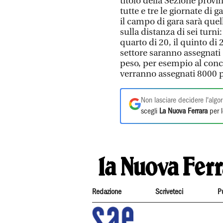
titolo della Sezione provin
tutte e tre le giornate di g
il campo di gara sarà quell
sulla distanza di sei turni:
quarto di 20, il quinto di 25
settore saranno assegnati
peso, per esempio al conco
verranno assegnati 8000 p
Non lasciare decidere l'algor
scegli
La Nuova Ferrara
per l
Redazione
Scriveteci
P