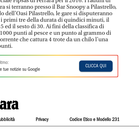
ciale Fipsas di Ferrara per il 2016. I raduni di
ara si terranno presso il Bar Snoopy a Pilastrello,
o dell’Oasi Pilastrello, le gare si disputeranno
 i primi tre della durata di quindici minuti, il
 ed il sesto di 30. Ai fini della classifica di
 1000 punti al pesce e un punto al grammo di
rrente che cattura 4 trote da un chilo l’una
unti.
itmo:
CLICCA QUI
e tue notizie su Google
ubblicità
Privacy
Codice Etico e Modello 231