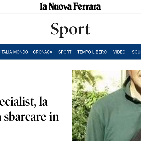
Sport
ITALIA MONDO
CRONACA
SPORT
TEMPO LIBERO
VIDEO
SCU
ialist, la
a sbarcare in