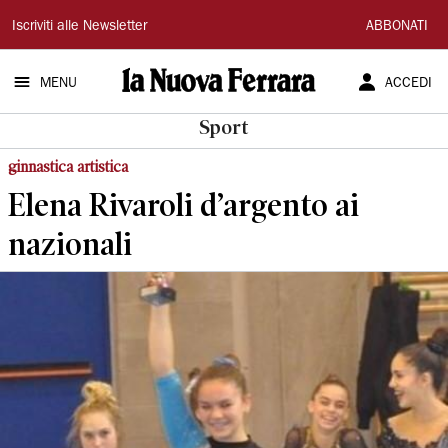
La
Iscriviti alle Newsletter
ABBONATI
Nuova
MENU
ACCEDI
Ferrara
Sport
ginnastica artistica
Elena Rivaroli d’argento ai
nazionali