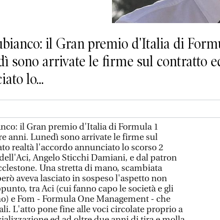
anco: il Gran premio d'Italia di Form
dì sono arrivate le firme sul contratto e
ato lo...
co: il Gran premio d'Italia di Formula 1
re anni. Lunedì sono arrivate le firme sul
ato realtà l'accordo annunciato lo scorso 2
dell'Aci, Angelo Sticchi Damiani, e dal patron
cclestone. Una stretta di mano, scambiata
erò aveva lasciato in sospeso l'aspetto non
punto, tra Aci (cui fanno capo le società e gli
cono) e Fom - Formula One Management - che
li. L'atto pone fine alle voci circolate proprio a
cializzazione ed ad oltre due anni di tira e molla