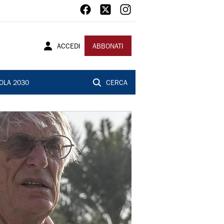
ACCEDI
ABBONATI
OLA 2030
CERCA