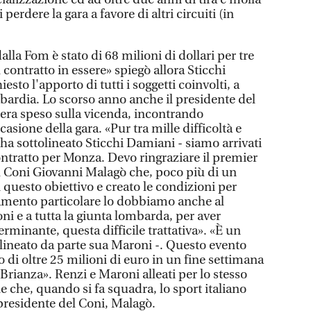
erdere la gara a favore di altri circuiti (in
lla Fom è stato di 68 milioni di dollari per tre
l contratto in essere» spiegò allora Sticchi
esto l'apporto di tutti i soggetti coinvolti, a
bardia. Lo scorso anno anche il presidente del
 era speso sulla vicenda, incontrando
asione della gara. «Pur tra mille difficoltà e
a sottolineato Sticchi Damiani - siamo arrivati
contratto per Monza. Devo ringraziare il premier
el Coni Giovanni Malagò che, poco più di un
questo obiettivo e creato le condizioni per
iamento particolare lo dobbiamo anche al
i e a tutta la giunta lombarda, per aver
rminante, questa difficile trattativa». «È un
olineato da parte sua Maroni -. Questo evento
o di oltre 25 milioni di euro in un fine settimana
la Brianza». Renzi e Maroni alleati per lo stesso
e che, quando si fa squadra, lo sport italiano
presidente del Coni, Malagò.