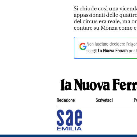
Si chiude così una vicenda
appassionati delle quattro
del circus era reale, ma o
contare su Monza come cu
Non lasciare decidere l'algor
scegli
La Nuova Ferrara
per l
Redazione
Scriveteci
P