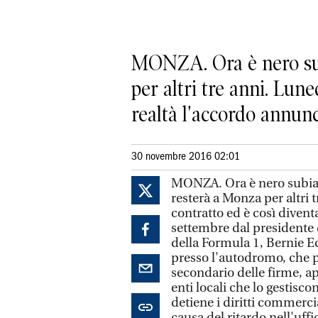
MONZA. Ora è nero subi
per altri tre anni. Lune
realtà l'accordo annunci
30 novembre 2016 02:01
MONZA. Ora è nero subian
resterà a Monza per altri t
contratto ed è così divent
settembre dal presidente 
della Formula 1, Bernie E
presso l'autodromo, che p
secondario delle firme, ap
enti locali che lo gestis
detiene i diritti commercia
causa del ritardo nell'uffi