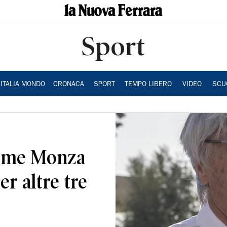
Sport
ITALIA MONDO
CRONACA
SPORT
TEMPO LIBERO
VIDEO
SCU
firme Monza
er altre tre