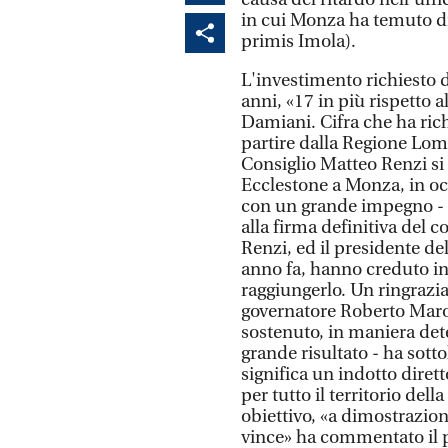
in cui Monza ha temuto di p
primis Imola).
L'investimento richiesto da
anni, «17 in più rispetto a
Damiani. Cifra che ha richi
partire dalla Regione Lom
Consiglio Matteo Renzi si
Ecclestone a Monza, in occ
con un grande impegno - h
alla firma definitiva del 
Renzi, ed il presidente d
anno fa, hanno creduto in 
raggiungerlo. Un ringraz
governatore Roberto Maron
sostenuto, in maniera dete
grande risultato - ha sott
significa un indotto dirett
per tutto il territorio del
obiettivo, «a dimostrazion
vince» ha commentato il 