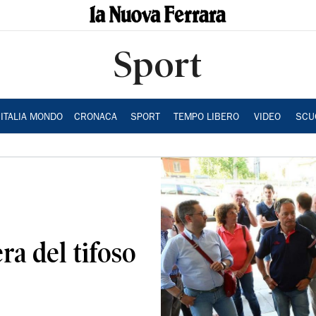
Sport
ITALIA MONDO
CRONACA
SPORT
TEMPO LIBERO
VIDEO
SCU
era del tifoso