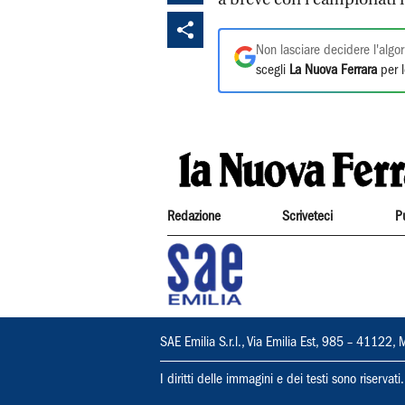
Non lasciare decidere l'algor
scegli
La Nuova Ferrara
per l
Redazione
Scriveteci
P
SAE Emilia S.r.l., Via Emilia Est, 985 – 411
I diritti delle immagini e dei testi sono riserva