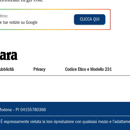
itmo:
CLICCA QUI
e tue notizie su Google
ubblicità
Privacy
Codice Etico e Modello 231
22, Modena – PI 04155780366
ti. È espressamente vietata la loro riproduzione con qualsiasi mezzo e l'adattame