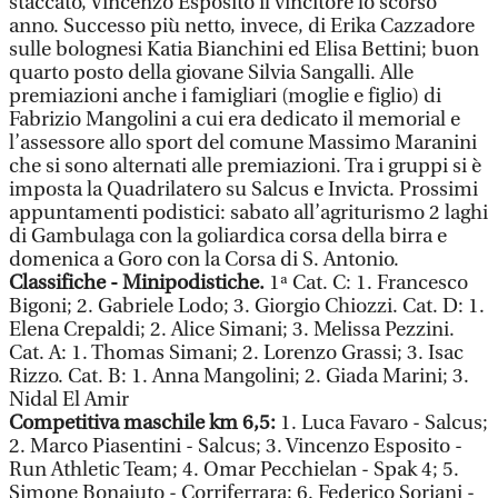
staccato, Vincenzo Esposito il vincitore lo scorso
anno. Successo più netto, invece, di Erika Cazzadore
sulle bolognesi Katia Bianchini ed Elisa Bettini; buon
quarto posto della giovane Silvia Sangalli. Alle
premiazioni anche i famigliari (moglie e figlio) di
Fabrizio Mangolini a cui era dedicato il memorial e
l’assessore allo sport del comune Massimo Maranini
che si sono alternati alle premiazioni. Tra i gruppi si è
imposta la Quadrilatero su Salcus e Invicta. Prossimi
appuntamenti podistici: sabato all’agriturismo 2 laghi
di Gambulaga con la goliardica corsa della birra e
domenica a Goro con la Corsa di S. Antonio.
Classifiche - Minipodistiche.
1ª Cat. C: 1. Francesco
Bigoni; 2. Gabriele Lodo; 3. Giorgio Chiozzi. Cat. D: 1.
Elena Crepaldi; 2. Alice Simani; 3. Melissa Pezzini.
Cat. A: 1. Thomas Simani; 2. Lorenzo Grassi; 3. Isac
Rizzo. Cat. B: 1. Anna Mangolini; 2. Giada Marini; 3.
Nidal El Amir
Competitiva maschile km 6,5:
1. Luca Favaro - Salcus;
2. Marco Piasentini - Salcus; 3. Vincenzo Esposito -
Run Athletic Team; 4. Omar Pecchielan - Spak 4; 5.
Simone Bonaiuto - Corriferrara; 6. Federico Soriani -