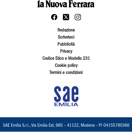
Redazione
Scriveteci
Pubblicità
Privacy
Codice Etico e Modello 231
Cookie policy
Termini e condizioni
SAE Emilia S.r.l., Via Emilia Est, 985 – 41122, Modena – PI 04155780366