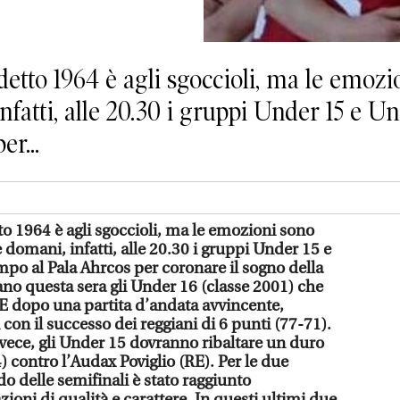
etto 1964 è agli sgoccioli, ma le emozio
infatti, alle 20.30 i gruppi Under 15 e 
r...
to 1964 è agli sgoccioli, ma le emozioni sono
 e domani, infatti, alle 20.30 i gruppi Under 15 e
o al Pala Ahrcos per coronare il sogno della
ano questa sera gli Under 16 (classe 2001) che
E dopo una partita d’andata avvincente,
con il successo dei reggiani di 6 punti (77-71).
nvece, gli Under 15 dovranno ribaltare un duro
) contro l’Audax Poviglio (RE). Per le due
do delle semifinali è stato raggiunto
oni di qualità e carattere. In questi ultimi due