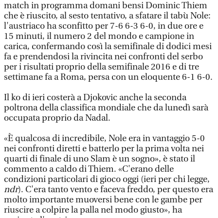
match in programma domani bensi Dominic Thiem
che è riuscito, al sesto tentativo, a sfatare il tabù Nole:
l'austriaco ha sconfitto per 7-6 6-3 6-0, in due ore e
15 minuti, il numero 2 del mondo e campione in
carica, confermando così la semifinale di dodici mesi
fa e prendendosi la rivincita nei confronti del serbo
per i risultati proprio della semifinale 2016 e di tre
settimane fa a Roma, persa con un eloquente 6-1 6-0.
Il ko di ieri costerà a Djokovic anche la seconda
poltrona della classifica mondiale che da lunedì sarà
occupata proprio da Nadal.
«È qualcosa di incredibile, Nole era in vantaggio 5-0
nei confronti diretti e batterlo per la prima volta nei
quarti di finale di uno Slam è un sogno», è stato il
commento a caldo di Thiem. «C'erano delle
condizioni particolari di gioco oggi (ieri per chi legge,
ndr
). C'era tanto vento e faceva freddo, per questo era
molto importante muoversi bene con le gambe per
riuscire a colpire la palla nel modo giusto», ha