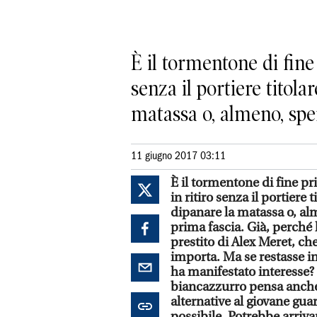
È il tormentone di fine
senza il portiere titol
matassa o, almeno, sper
11 giugno 2017 03:11
È il tormentone di fine pr
in ritiro senza il portiere
dipanare la matassa o, alm
prima fascia. Già, perché 
prestito di Alex Meret, ch
importa. Ma se restasse in
ha manifestato interesse? C
biancazzurro pensa anche 
alternative al giovane gua
possibile. Potrebbe arrivar