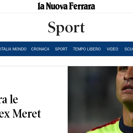
Sport
ITALIA MONDO
CRONACA
SPORT
TEMPO LIBERO
VIDEO
SCU
a le
lex Meret