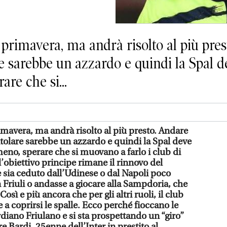
 primavera, ma andrà risolto al più pres
are sarebbe un azzardo e quindi la Spal 
are che si...
imavera, ma andrà risolto al più presto. Andare
 titolare sarebbe un azzardo e quindi la Spal deve
eno, sperare che si muovano a farlo i club di
l’obiettivo principe rimane il rinnovo del
e sia ceduto dall’Udinese o dal Napoli poco
 Friuli o andasse a giocare alla Sampdoria, che
osì e più ancora che per gli altri ruoli, il club
a coprirsi le spalle. Ecco perché fioccano le
rdiano Friulano e si sta prospettando un “giro”
e Bardi, 25enne dell’Inter in prestito al