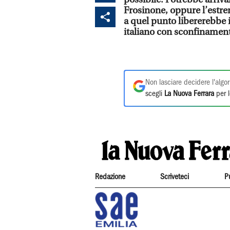
Frosinone, oppure l’estr
a quel punto libererebbe i
italiano con sconfinament
Non lasciare decidere l'algor
scegli
La Nuova Ferrara
per l
Redazione
Scriveteci
P