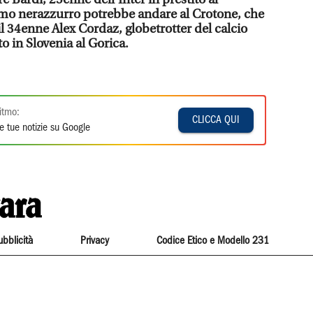
emo nerazzurro potrebbe andare al Crotone, che
l 34enne Alex Cordaz, globetrotter del calcio
o in Slovenia al Gorica.
itmo:
CLICCA QUI
e tue notizie su Google
ubblicità
Privacy
Codice Etico e Modello 231