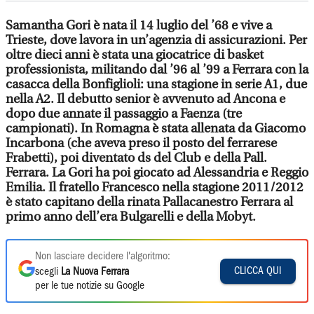
Samantha Gori è nata il 14 luglio del ’68 e vive a
Trieste, dove lavora in un’agenzia di assicurazioni. Per
oltre dieci anni è stata una giocatrice di basket
professionista, militando dal ’96 al ’99 a Ferrara con la
casacca della Bonfiglioli: una stagione in serie A1, due
nella A2. Il debutto senior è avvenuto ad Ancona e
dopo due annate il passaggio a Faenza (tre
campionati). In Romagna è stata allenata da Giacomo
Incarbona (che aveva preso il posto del ferrarese
Frabetti), poi diventato ds del Club e della Pall.
Ferrara. La Gori ha poi giocato ad Alessandria e Reggio
Emilia. Il fratello Francesco nella stagione 2011/2012
è stato capitano della rinata Pallacanestro Ferrara al
primo anno dell’era Bulgarelli e della Mobyt.
Non lasciare decidere l'algoritmo:
CLICCA QUI
scegli
La Nuova Ferrara
per le tue notizie su Google