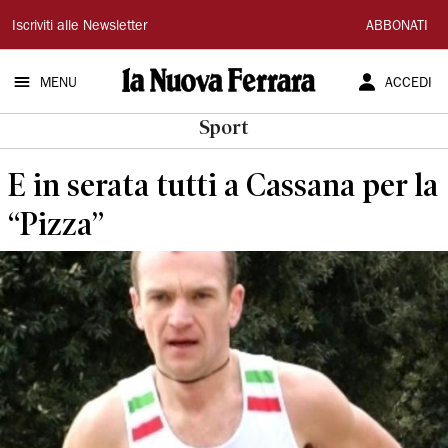
La
Iscriviti alle Newsletter
ABBONATI
Nuova
MENU
ACCEDI
Ferrara
Sport
E in serata tutti a Cassana per la
“Pizza”