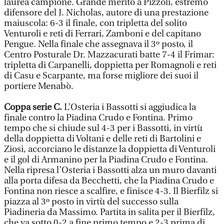
laurea campione. Grande merito a Pizzoli, estremo
difensore del J. Nicholas, autore di una prestazione
maiuscola: 6-3 il finale, con tripletta del solito
Venturoli e reti di Ferrari, Zamboni e del capitano
Pengue. Nella finale che assegnava il 3º posto, il
Centro Posturale Dr. Mazzacurati batte 7-4 il Frimar:
tripletta di Carpanelli, doppietta per Romagnoli e reti
di Casu e Scarpante, ma forse migliore dei suoi il
portiere Menabò.
Coppa serie C.
L’Osteria i Bassotti si aggiudica la
finale contro la Piadina Crudo e Fontina. Primo
tempo che si chiude sul 4-3 per i Bassotti, in virtù
della doppietta di Voltani e delle reti di Bartolini e
Ziosi, accorciano le distanze la doppietta di Venturoli
e il gol di Armanino per la Piadina Crudo e Fontina.
Nella ripresa l’Osteria i Bassotti alza un muro davanti
alla porta difesa da Becchetti, che la Piadina Crudo e
Fontina non riesce a scalfire, e finisce 4-3. Il Bierfilz si
piazza al 3º posto in virtù del successo sulla
Piadineria da Massimo. Partita in salita per il Bierfilz,
che va sotto 0-2 a fine primo tempo e 2-3 prima di