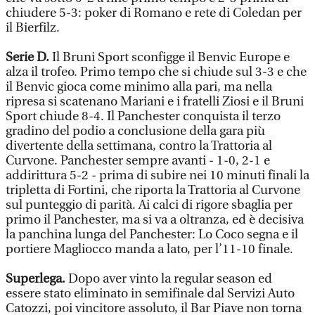
chiudere 5-3: poker di Romano e rete di Coledan per
il Bierfilz.
Serie D.
Il Bruni Sport sconfigge il Benvic Europe e
alza il trofeo. Primo tempo che si chiude sul 3-3 e che
il Benvic gioca come minimo alla pari, ma nella
ripresa si scatenano Mariani e i fratelli Ziosi e il Bruni
Sport chiude 8-4. Il Panchester conquista il terzo
gradino del podio a conclusione della gara più
divertente della settimana, contro la Trattoria al
Curvone. Panchester sempre avanti - 1-0, 2-1 e
addirittura 5-2 - prima di subire nei 10 minuti finali la
tripletta di Fortini, che riporta la Trattoria al Curvone
sul punteggio di parità. Ai calci di rigore sbaglia per
primo il Panchester, ma si va a oltranza, ed è decisiva
la panchina lunga del Panchester: Lo Coco segna e il
portiere Magliocco manda a lato, per l’11-10 finale.
Superlega.
Dopo aver vinto la regular season ed
essere stato eliminato in semifinale dal Servizi Auto
Catozzi, poi vincitore assoluto, il Bar Piave non torna