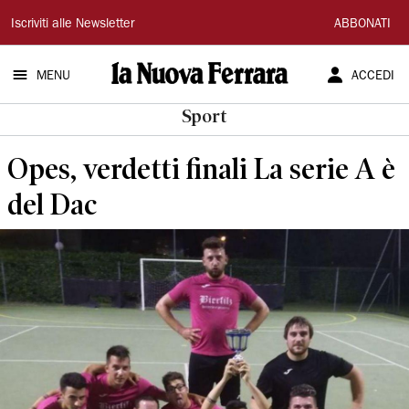
La
Iscriviti alle Newsletter
ABBONATI
Nuova
MENU
ACCEDI
Ferrara
Sport
Opes, verdetti finali La serie A è
del Dac