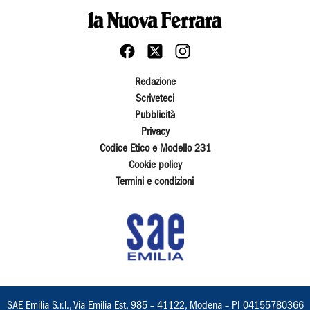
Redazione
Scriveteci
Pubblicità
Privacy
Codice Etico e Modello 231
Cookie policy
Termini e condizioni
SAE Emilia S.r.l., Via Emilia Est, 985 – 41122, Modena – PI 04155780366