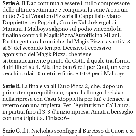
Serie A.
Il Dac continua a essere il rullo compressore
delle ultime settimane e conquista la serie A con un
netto 7-0 al Wooden/Pizzeria il Cappellaio Matto.
Doppiette per Poggioli, Curci e Kulchyk e gol di
Mariani. I Malboys salgono sul podio vincendo la
finalina contro il Magik Pizza/Autofficina Milani.
Partita gettata alle ortiche dal Magik Pizza, avanti 7-3
al 5’ del secondo tempo. Decisivo l’eccessivo
agonismo del Magik Pizza, che viene
sistematicamente punito da Cotti, il quale trasforma
4 tiri liberi su 4. Alla fine ben 6 reti per Cotti, un vero
cecchino dai 10 metri, e finisce 10-8 per i Malboys.
Serie B.
La finale va all’Euro Pizza 2, che, dopo un
primo tempo equilibrato, opera l’allungo decisivo
nella ripresa con Casu (doppietta per lui) e Tenace, a
referto con una tripletta. Per l’Agriturismo Ca’ Laura,
in partita fino al 3-3 d’inizio ripresa, Amati a bersaglio
con una tripletta. Finisce 6-4.
Serie C.
Il J. Nicholas sconfigge il Bar Asso di Cuori e si