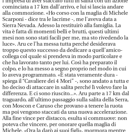
l'impresa di aver staccato tutti in salita con un'azione
cominciata a 17 km dall'arrivo, e lui si lascia andare
alla commozione. «Ho corso con la maglia di Michele
Scarponi - dice tra le lacrime -, me l'aveva data a
Sierra Nevada. Adesso la restituirò alla famiglia. La
vita è fatta di momenti belli e brutti, questi ultimi
mesi non sono stati facili per me, ma sto rivedendo la
luce». Aru ce l'ha messa tutta perché desiderava
troppo questo successo da dedicare a quell'amico-
collega col quale si prendeva in modo particolare e
che ha lavorato tanto per lui. Così ha preparato il
colpo, e lo ha messo a segno proprio nel modo in cui
lo aveva programmato. «È stata veramente dura -
spiega il “Cavaliere dei 4 Mori” -, sono andato a tutta e
ho deciso di attaccare in salita perché lì volevo fare la
differenza. E ci sono riuscito...». Aru parte a 17 km dal
traguardo, all'ultimo passaggio sulla salita della Serra,
con Moscon e Caruso che provano a tenere la ruota
ma poi vengono staccati da una nuova accelerazione.
Alla fine vince per distacco, esulta si commuove: non
poteva che vincere, per onorare quella maglia di
Michele. «Ora la darò ai suoi figli», mormora mentre