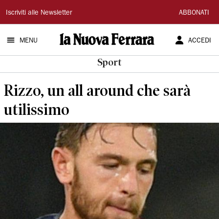
La
Iscriviti alle Newsletter
ABBONATI
Nuova
MENU
ACCEDI
Ferrara
Sport
Rizzo, un all around che sarà
utilissimo