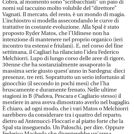
Cobra, al momento sono “scribacchiati” un paio di
nomi sul taccuino molto volubile del “direttore”
Vagnati. Il mercato, del resto, è un mondo di magia.
L’inchiostro si modella assecondando le curve di
trattative in costante evoluzione. Alla Spal è stato
proposto Ryder Matos, che l’Udinese non ha
intenzione di mantenere nel proprio organico (ieri
incontro tra estensi e friulani). E, nel corso del fine
settimana, il Cagliari ha rilanciato l’idea Federico
Melchiorri. Lupo di lungo corso delle aree di rigore,
30enne che ha sostanzialmente assaporato la
massima serie giusto quest’anno in Sardegna: dieci
presenze, tre reti. Soprattutto un serio infortunio al
ginocchio (il secondo in pochi mesi) che l’ha
bruscamente e duramente frenato. Nelle ultime
stagioni in B (Padova, Pescara e Cagliario stesso) il
mestiere in area aveva dimostrato averlo nel bagaglio.
È chiaro, ad ogni modo, che i vari Matos o Melchiorri
sarebbero da considerare tra i quattro del reparto,
dietro ad Antenucci-Floccari e al piatto forte che la
Spal sta inseguendo. Un Paloschi, per dire. Oppure
Federico Macheda che diventerebbe un’arma