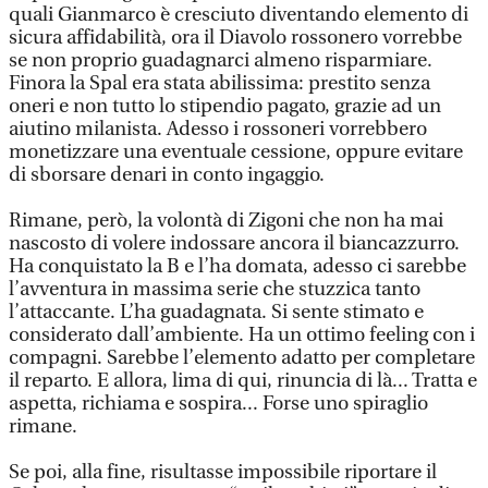
quali Gianmarco è cresciuto diventando elemento di
sicura affidabilità, ora il Diavolo rossonero vorrebbe
se non proprio guadagnarci almeno risparmiare.
Finora la Spal era stata abilissima: prestito senza
oneri e non tutto lo stipendio pagato, grazie ad un
aiutino milanista. Adesso i rossoneri vorrebbero
monetizzare una eventuale cessione, oppure evitare
di sborsare denari in conto ingaggio.
Rimane, però, la volontà di Zigoni che non ha mai
nascosto di volere indossare ancora il biancazzurro.
Ha conquistato la B e l’ha domata, adesso ci sarebbe
l’avventura in massima serie che stuzzica tanto
l’attaccante. L’ha guadagnata. Si sente stimato e
considerato dall’ambiente. Ha un ottimo feeling con i
compagni. Sarebbe l’elemento adatto per completare
il reparto. E allora, lima di qui, rinuncia di là... Tratta e
aspetta, richiama e sospira... Forse uno spiraglio
rimane.
Se poi, alla fine, risultasse impossibile riportare il